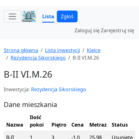
Lista
Zgłoś
Zaloguj się
Zarejestruj się
Strona główna
Lista inwestycji
Kielce
Rezydencja Sikorskiego
B-II VI.M.26
B-II VI.M.26
Inwestycja:
Rezydencja Sikorskiego
Dane mieszkania
Ilość
Nazwa
pokoi
Piętro
Cena
Metraz
Status
B-II
1
3
-1.0
25.98
Usunięte