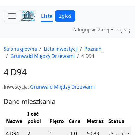
Lista
Zgłoś
Zaloguj się
Zarejestruj się
Strona główna
Lista inwestycji
Poznań
Grunwald Między Drzewami
4 D94
4 D94
Inwestycja:
Grunwald Między Drzewami
Dane mieszkania
Ilość
Nazwa
pokoi
Piętro
Cena
Metraz
Status
4 D94
2
1
-1.0
50.83
Usunięte