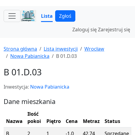
Lista
Zgłoś
Zaloguj się
Zarejestruj się
Strona główna
Lista inwestycji
Wrocław
Nowa Pabianicka
B 01.D.03
B 01.D.03
Inwestycja:
Nowa Pabianicka
Dane mieszkania
Ilość
Nazwa
pokoi
Piętro
Cena
Metraz
Status
B
2
1
-1.0
42.74
Sprzedane