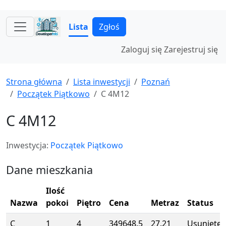
Lista
Zgłoś
Zaloguj się
Zarejestruj się
Strona główna
Lista inwestycji
Poznań
Początek Piątkowo
C 4M12
C 4M12
Inwestycja:
Początek Piątkowo
Dane mieszkania
Ilość
Nazwa
pokoi
Piętro
Cena
Metraz
Status
C
1
4
349648.5
27.21
Usunięte