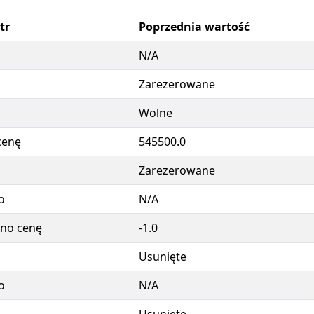
tr
Poprzednia wartość
N/A
Zarezerowane
Wolne
cenę
545500.0
Zarezerowane
o
N/A
no cenę
-1.0
Usunięte
o
N/A