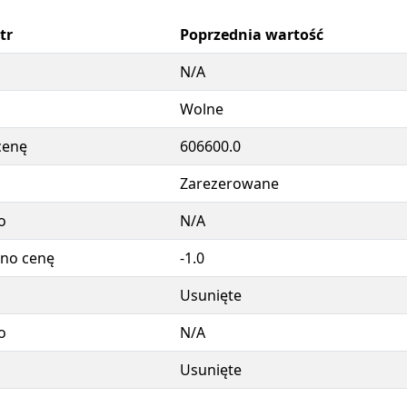
tr
Poprzednia wartość
N/A
Wolne
cenę
606600.0
Zarezerowane
o
N/A
no cenę
-1.0
Usunięte
o
N/A
Usunięte