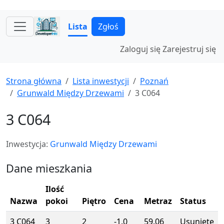
Lista
Zgłoś
Zaloguj się
Zarejestruj się
Strona główna
Lista inwestycji
Poznań
Grunwald Między Drzewami
3 C064
3 C064
Inwestycja:
Grunwald Między Drzewami
Dane mieszkania
Ilość
Nazwa
pokoi
Piętro
Cena
Metraz
Status
3 C064
3
2
-1.0
59.06
Usunięte