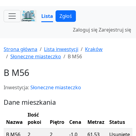
Lista
Zgłoś
Zaloguj się
Zarejestruj się
Strona główna
Lista inwestycji
Kraków
Słoneczne miasteczko
B M56
B M56
Inwestycja:
Słoneczne miasteczko
Dane mieszkania
Ilość
Nazwa
pokoi
Piętro
Cena
Metraz
Status
B M56
2
2
-1.0
61.53
Usunięte