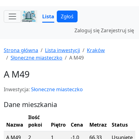
Lista
Zgłoś
Zaloguj się
Zarejestruj się
Strona główna
Lista inwestycji
Kraków
Słoneczne miasteczko
A M49
A M49
Inwestycja:
Słoneczne miasteczko
Dane mieszkania
Ilość
Nazwa
pokoi
Piętro
Cena
Metraz
Status
A M49
2
1
-1.0
66.33
Usunięte