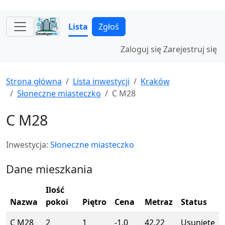
Lista
Zgłoś
Zaloguj się
Zarejestruj się
Strona główna
Lista inwestycji
Kraków
Słoneczne miasteczko
C M28
C M28
Inwestycja:
Słoneczne miasteczko
Dane mieszkania
Ilość
Nazwa
pokoi
Piętro
Cena
Metraz
Status
C M28
2
1
-1.0
42.22
Usunięte