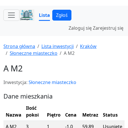
Lista
Zgłoś
Zaloguj się
Zarejestruj się
Strona główna
Lista inwestycji
Kraków
Słoneczne miasteczko
A M2
A M2
Inwestycja:
Słoneczne miasteczko
Dane mieszkania
Ilość
Nazwa
pokoi
Piętro
Cena
Metraz
Status
A M2
3
1
-1.0
59.89
Usunięte