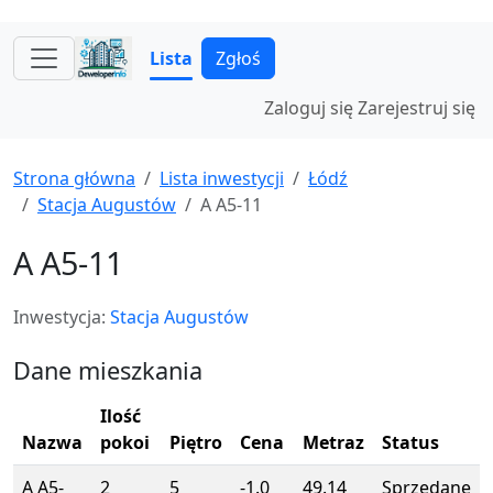
Lista
Zgłoś
Zaloguj się
Zarejestruj się
Strona główna
Lista inwestycji
Łódź
Stacja Augustów
A A5-11
A A5-11
Inwestycja:
Stacja Augustów
Dane mieszkania
Ilość
Nazwa
pokoi
Piętro
Cena
Metraz
Status
A A5-
2
5
-1.0
49.14
Sprzedane