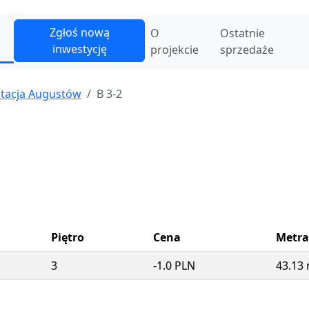
Zgłoś nową
O
Ostatnie
inwestycję
projekcie
sprzedaże
Stacja Augustów
B 3-2
Piętro
Cena
Metra
3
-1.0 PLN
43.13