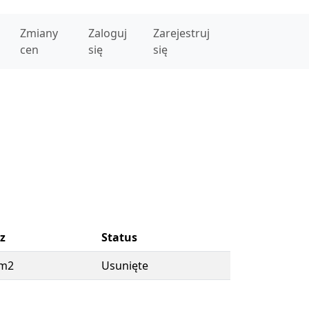
Zmiany
Zaloguj
Zarejestruj
cen
się
się
z
Status
 m2
Usunięte