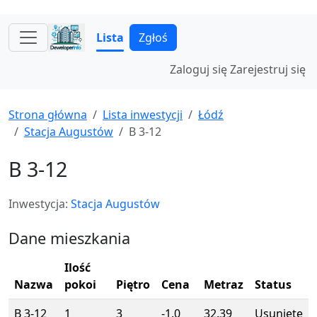
Lista
Zgłoś
Zaloguj się
Zarejestruj się
Strona główna
Lista inwestycji
Łódź
Stacja Augustów
B 3-12
B 3-12
Inwestycja:
Stacja Augustów
Dane mieszkania
Ilość
Nazwa
pokoi
Piętro
Cena
Metraz
Status
B 3-12
1
3
-1.0
32.39
Usunięte