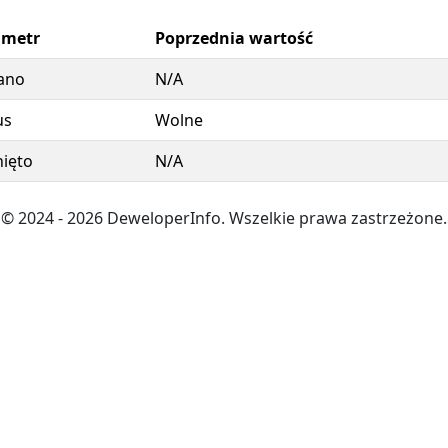
ametr
Poprzednia wartość
ano
N/A
us
Wolne
ięto
N/A
© 2024
- 2026
DeweloperInfo. Wszelkie prawa zastrzeżone.