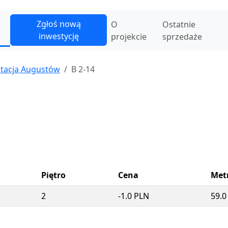
Zgłoś nową
O
Ostatnie
inwestycję
projekcie
sprzedaże
Stacja Augustów
B 2-14
Piętro
Cena
Met
2
-1.0 PLN
59.0