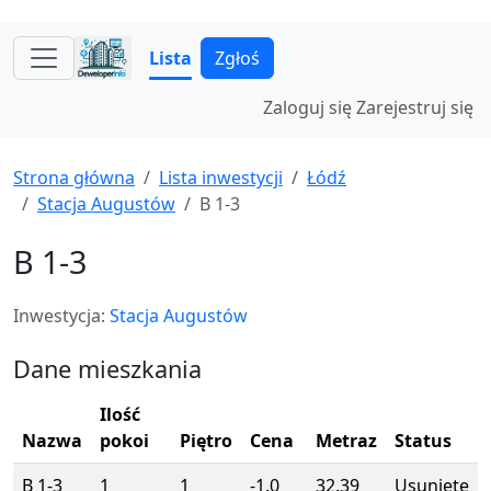
Lista
Zgłoś
Zaloguj się
Zarejestruj się
Strona główna
Lista inwestycji
Łódź
Stacja Augustów
B 1-3
B 1-3
Inwestycja:
Stacja Augustów
Dane mieszkania
Ilość
Nazwa
pokoi
Piętro
Cena
Metraz
Status
B 1-3
1
1
-1.0
32.39
Usunięte