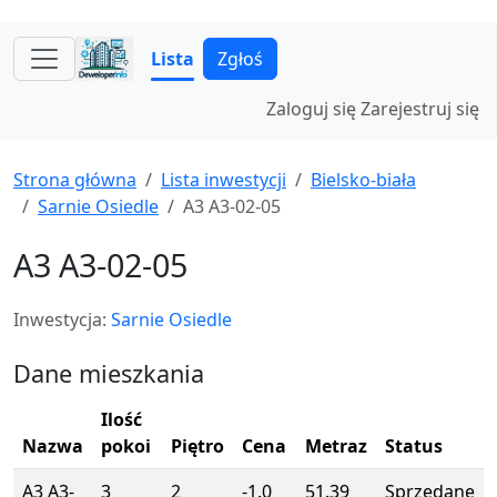
Lista
Zgłoś
Zaloguj się
Zarejestruj się
Strona główna
Lista inwestycji
Bielsko-biała
Sarnie Osiedle
A3 A3-02-05
A3 A3-02-05
Inwestycja:
Sarnie Osiedle
Dane mieszkania
Ilość
Nazwa
pokoi
Piętro
Cena
Metraz
Status
A3 A3-
3
2
-1.0
51.39
Sprzedane