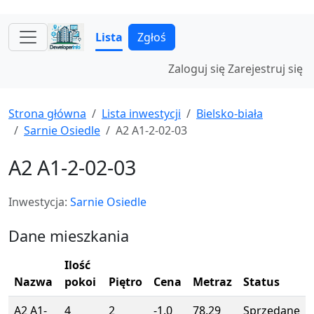
Lista
Zgłoś
Zaloguj się
Zarejestruj się
Strona główna
Lista inwestycji
Bielsko-biała
Sarnie Osiedle
A2 A1-2-02-03
A2 A1-2-02-03
Inwestycja:
Sarnie Osiedle
Dane mieszkania
Ilość
Nazwa
pokoi
Piętro
Cena
Metraz
Status
A2 A1-
4
2
-1.0
78.29
Sprzedane