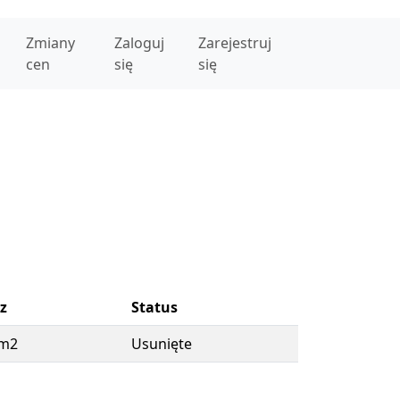
Zmiany
Zaloguj
Zarejestruj
cen
się
się
z
Status
 m2
Usunięte