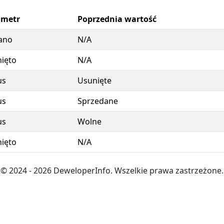
ametr
Poprzednia wartość
ano
N/A
ięto
N/A
us
Usunięte
us
Sprzedane
us
Wolne
ięto
N/A
© 2024
- 2026
DeweloperInfo. Wszelkie prawa zastrzeżone.