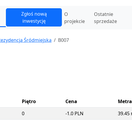
Zgłoś nową
O
Ostatnie
inwestycję
projekcie
sprzedaże
Rezydencja Śródmiejska
B007
Piętro
Cena
Metra
0
-1.0 PLN
39.45