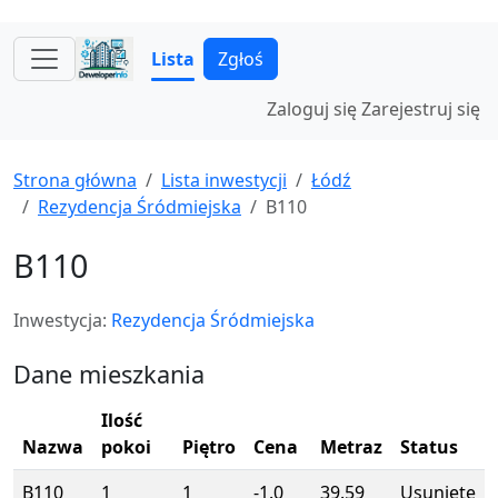
Lista
Zgłoś
Zaloguj się
Zarejestruj się
Strona główna
Lista inwestycji
Łódź
Rezydencja Śródmiejska
B110
B110
Inwestycja:
Rezydencja Śródmiejska
Dane mieszkania
Ilość
Nazwa
pokoi
Piętro
Cena
Metraz
Status
B110
1
1
-1.0
39.59
Usunięte