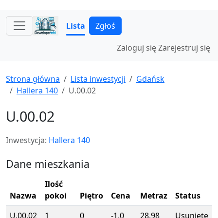
Lista
Zgłoś
Zaloguj się
Zarejestruj się
Strona główna
Lista inwestycji
Gdańsk
Hallera 140
U.00.02
U.00.02
Inwestycja:
Hallera 140
Dane mieszkania
Ilość
Nazwa
pokoi
Piętro
Cena
Metraz
Status
U.00.02
1
0
-1.0
28.98
Usunięte