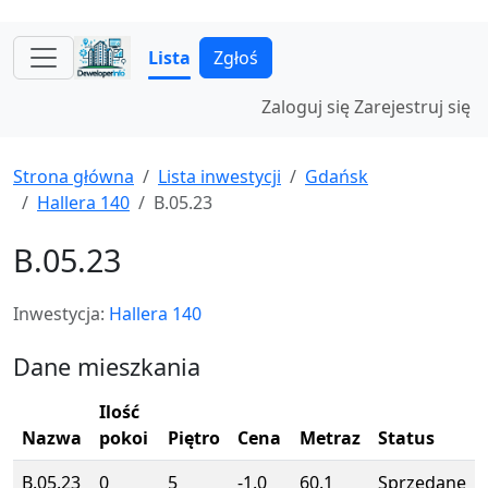
Lista
Zgłoś
Zaloguj się
Zarejestruj się
Strona główna
Lista inwestycji
Gdańsk
Hallera 140
B.05.23
B.05.23
Inwestycja:
Hallera 140
Dane mieszkania
Ilość
Nazwa
pokoi
Piętro
Cena
Metraz
Status
B.05.23
0
5
-1.0
60.1
Sprzedane