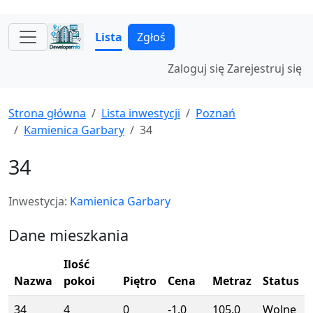
Lista
Zgłoś
Zaloguj się
Zarejestruj się
Strona główna
Lista inwestycji
Poznań
Kamienica Garbary
34
34
Inwestycja:
Kamienica Garbary
Dane mieszkania
Ilość
Nazwa
pokoi
Piętro
Cena
Metraz
Status
34
4
0
-1.0
105.0
Wolne