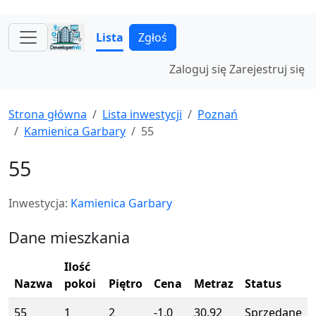
Lista
Zgłoś
Zaloguj się
Zarejestruj się
Strona główna
Lista inwestycji
Poznań
Kamienica Garbary
55
55
Inwestycja:
Kamienica Garbary
Dane mieszkania
Ilość
Nazwa
pokoi
Piętro
Cena
Metraz
Status
55
1
2
-1.0
30.92
Sprzedane