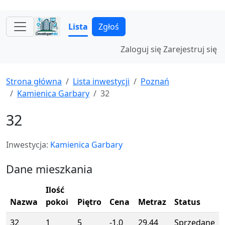
Lista
Zgłoś
Zaloguj się
Zarejestruj się
Strona główna
Lista inwestycji
Poznań
Kamienica Garbary
32
32
Inwestycja:
Kamienica Garbary
Dane mieszkania
Ilość
Nazwa
pokoi
Piętro
Cena
Metraz
Status
32
1
5
-1.0
29.44
Sprzedane