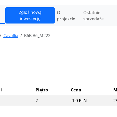
Zgłoś nową
O
Ostatnie
inwestycję
projekcie
sprzedaże
Cavallia
B6B B6_M222
i
Piętro
Cena
M
2
-1.0 PLN
2