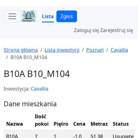
Lista
Zgłoś
Zaloguj się
Zarejestruj się
Strona główna
Lista inwestycji
Poznań
Cavallia
B10A B10_M104
B10A B10_M104
Inwestycja:
Cavallia
Dane mieszkania
Ilość
Nazwa
pokoi
Piętro
Cena
Metraz
Status
B10A
2
1
-1.0
51.38
Usunięte