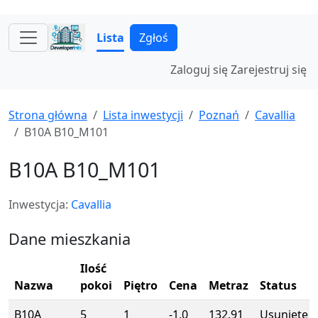
Lista
Zgłoś
Zaloguj się
Zarejestruj się
Strona główna
Lista inwestycji
Poznań
Cavallia
B10A B10_M101
B10A B10_M101
Inwestycja:
Cavallia
Dane mieszkania
Ilość
Nazwa
pokoi
Piętro
Cena
Metraz
Status
B10A
5
1
-1.0
132.91
Usunięte