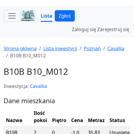
Lista
Zgłoś
Zaloguj się
Zarejestruj się
Strona główna
Lista inwestycji
Poznań
Cavallia
B10B B10_M012
B10B B10_M012
Inwestycja:
Cavallia
Dane mieszkania
Ilość
Nazwa
pokoi
Piętro
Cena
Metraz
Status
B10B
2
0
-1.0
35.83
Usunięte