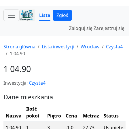
Lista
Zgłoś
Zaloguj się
Zarejestruj się
Strona główna
Lista inwestycji
Wrocław
Czysta4
1 04.90
1 04.90
Inwestycja:
Czysta4
Dane mieszkania
Ilość
Nazwa
pokoi
Piętro
Cena
Metraz
Status
1 04.90
1
3
-1.0
27.73
Usunięte