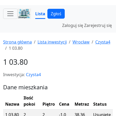
Lista
Zgłoś
Zaloguj się
Zarejestruj się
Strona główna
Lista inwestycji
Wrocław
Czysta4
1 03.80
1 03.80
Inwestycja:
Czysta4
Dane mieszkania
Ilość
Nazwa
pokoi
Piętro
Cena
Metraz
Status
1 03.80
2
2
-1.0
38.36
Usunięte