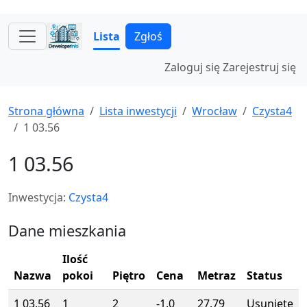
Lista
Zgłoś
Zaloguj się
Zarejestruj się
Strona główna
Lista inwestycji
Wrocław
Czysta4
1 03.56
1 03.56
Inwestycja:
Czysta4
Dane mieszkania
Ilość
Nazwa
pokoi
Piętro
Cena
Metraz
Status
1 03.56
1
2
-1.0
27.79
Usunięte