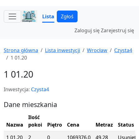
Lista
Zgłoś
Zaloguj się
Zarejestruj się
Strona główna
Lista inwestycji
Wrocław
Czysta4
1 01.20
1 01.20
Inwestycja:
Czysta4
Dane mieszkania
Ilość
Nazwa
pokoi
Piętro
Cena
Metraz
Status
1 01.20
2
0
1069376.0
49.28
Usunięte