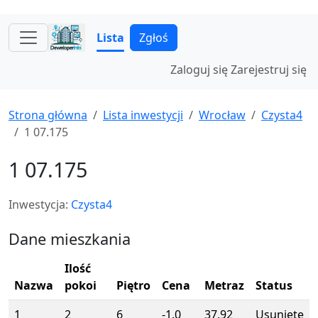
Lista
Zgłoś
Zaloguj się
Zarejestruj się
Strona główna
Lista inwestycji
Wrocław
Czysta4
1 07.175
1 07.175
Inwestycja:
Czysta4
Dane mieszkania
Ilość
Nazwa
pokoi
Piętro
Cena
Metraz
Status
1
2
6
-1.0
37.92
Usunięte