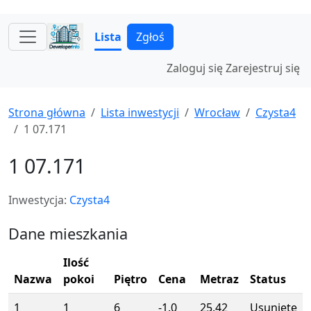
Lista
Zgłoś
Zaloguj się
Zarejestruj się
Strona główna
Lista inwestycji
Wrocław
Czysta4
1 07.171
1 07.171
Inwestycja:
Czysta4
Dane mieszkania
Ilość
Nazwa
pokoi
Piętro
Cena
Metraz
Status
1
1
6
-1.0
25.42
Usunięte