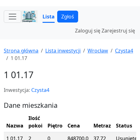
Lista
Zgłoś
Zaloguj się
Zarejestruj się
Strona główna
Lista inwestycji
Wrocław
Czysta4
1 01.17
1 01.17
Inwestycja:
Czysta4
Dane mieszkania
Ilość
Nazwa
pokoi
Piętro
Cena
Metraz
Status
1 01.17
2
0
848700.0
37.72
Usunięte