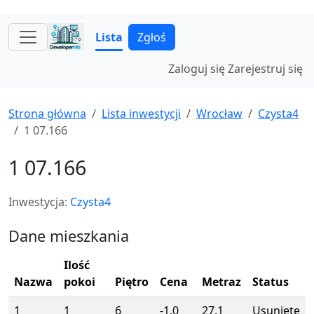
Lista
Zgłoś
Zaloguj się
Zarejestruj się
Strona główna
Lista inwestycji
Wrocław
Czysta4
1 07.166
1 07.166
Inwestycja:
Czysta4
Dane mieszkania
Ilość
Nazwa
pokoi
Piętro
Cena
Metraz
Status
1
1
6
-1.0
27.1
Usunięte