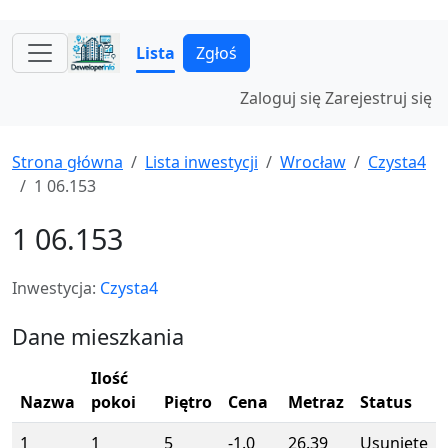
Lista
Zgłoś
Zaloguj się
Zarejestruj się
Strona główna
Lista inwestycji
Wrocław
Czysta4
1 06.153
1 06.153
Inwestycja:
Czysta4
Dane mieszkania
Ilość
Nazwa
pokoi
Piętro
Cena
Metraz
Status
1
1
5
-1.0
26.39
Usunięte