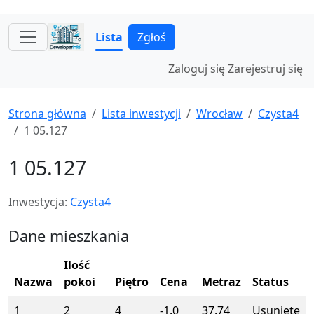
Lista
Zgłoś
Zaloguj się
Zarejestruj się
Strona główna
Lista inwestycji
Wrocław
Czysta4
1 05.127
1 05.127
Inwestycja:
Czysta4
Dane mieszkania
Ilość
Nazwa
pokoi
Piętro
Cena
Metraz
Status
1
2
4
-1.0
37.74
Usunięte