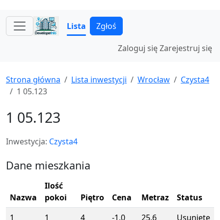
Lista
Zgłoś
Zaloguj się
Zarejestruj się
Strona główna
Lista inwestycji
Wrocław
Czysta4
1 05.123
1 05.123
Inwestycja:
Czysta4
Dane mieszkania
Ilość
Nazwa
pokoi
Piętro
Cena
Metraz
Status
1
1
4
-1.0
25.6
Usunięte