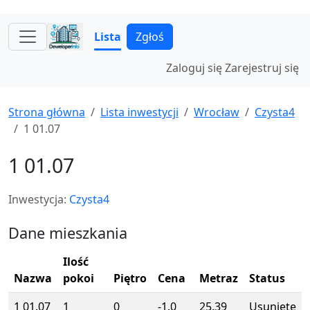
Lista
Zgłoś
Zaloguj się
Zarejestruj się
Strona główna
Lista inwestycji
Wrocław
Czysta4
1 01.07
1 01.07
Inwestycja:
Czysta4
Dane mieszkania
Ilość
Nazwa
pokoi
Piętro
Cena
Metraz
Status
1 01.07
1
0
-1.0
25.39
Usunięte