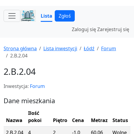
Lista
Zgłoś
Zaloguj się
Zarejestruj się
Strona główna
Lista inwestycji
Łódź
Forum
2.B.2.04
2.B.2.04
Inwestycja:
Forum
Dane mieszkania
Ilość
Nazwa
pokoi
Piętro
Cena
Metraz
Status
2.B.2.04
4
2
-1.0
60.06
Wolne