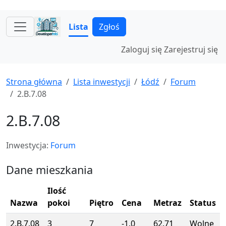
Lista
Zgłoś
Zaloguj się
Zarejestruj się
Strona główna
Lista inwestycji
Łódź
Forum
2.B.7.08
2.B.7.08
Inwestycja:
Forum
Dane mieszkania
Ilość
Nazwa
pokoi
Piętro
Cena
Metraz
Status
2.B.7.08
3
7
-1.0
62.71
Wolne