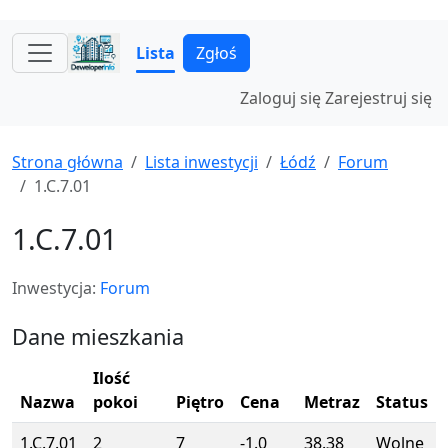
Lista
Zgłoś
Zaloguj się
Zarejestruj się
Strona główna
Lista inwestycji
Łódź
Forum
1.C.7.01
1.C.7.01
Inwestycja:
Forum
Dane mieszkania
Ilość
Nazwa
pokoi
Piętro
Cena
Metraz
Status
1.C.7.01
2
7
-1.0
38.38
Wolne