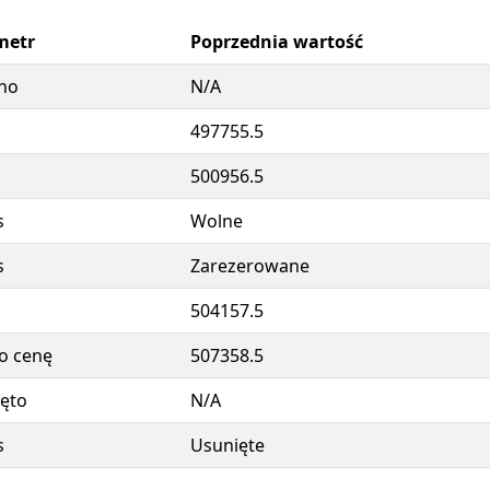
metr
Poprzednia wartość
no
N/A
497755.5
500956.5
s
Wolne
s
Zarezerowane
504157.5
o cenę
507358.5
ęto
N/A
s
Usunięte