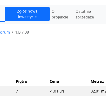
Zgłoś nową
O
Ostatnie
inwestycję
projekcie
sprzedaże
Forum
1.B.7.08
Piętro
Cena
Metraz
7
-1.0 PLN
32.01 m