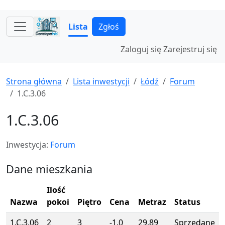
Lista
Zgłoś
Zaloguj się
Zarejestruj się
Strona główna
Lista inwestycji
Łódź
Forum
1.C.3.06
1.C.3.06
Inwestycja:
Forum
Dane mieszkania
Ilość
Nazwa
pokoi
Piętro
Cena
Metraz
Status
1.C.3.06
2
3
-1.0
29.89
Sprzedane