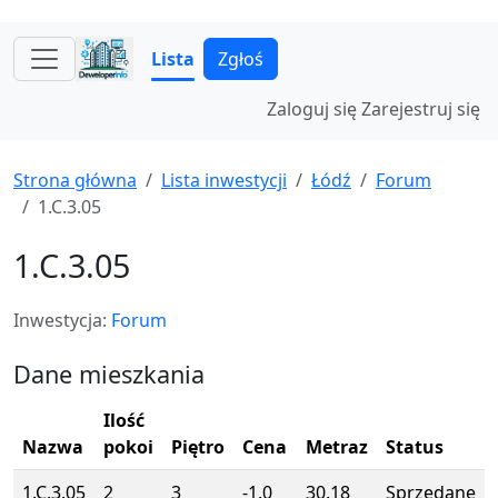
Lista
Zgłoś
Zaloguj się
Zarejestruj się
Strona główna
Lista inwestycji
Łódź
Forum
1.C.3.05
1.C.3.05
Inwestycja:
Forum
Dane mieszkania
Ilość
Nazwa
pokoi
Piętro
Cena
Metraz
Status
1.C.3.05
2
3
-1.0
30.18
Sprzedane