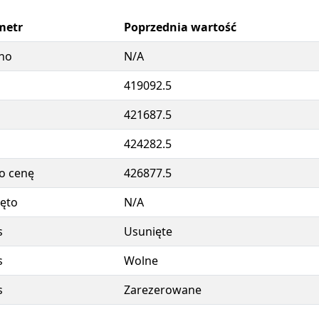
metr
Poprzednia wartość
no
N/A
419092.5
421687.5
424282.5
o cenę
426877.5
ęto
N/A
s
Usunięte
s
Wolne
s
Zarezerowane