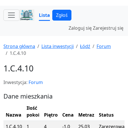
Lista
Zgłoś
Zaloguj się
Zarejestruj się
Strona główna
Lista inwestycji
Łódź
Forum
1.C.4.10
1.C.4.10
Inwestycja:
Forum
Dane mieszkania
Ilość
Nazwa
pokoi
Piętro
Cena
Metraz
Status
1.C.4.10
1
4
-1.0
25.03
Zarezerowan