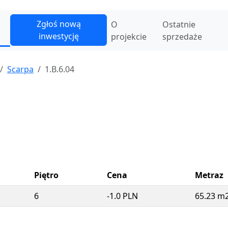
Zgłoś nową
O
Ostatnie
inwestycję
projekcie
sprzedaże
Scarpa
1.B.6.04
Piętro
Cena
Metraz
6
-1.0 PLN
65.23 m