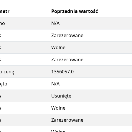
metr
Poprzednia wartość
no
N/A
s
Zarezerowane
s
Wolne
s
Zarezerowane
o cenę
1356057.0
ęto
N/A
s
Usunięte
s
Wolne
s
Zarezerowane